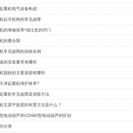
起重机电气设备构成
机起升机构的常见故障
机的维修保养*须注意的窍门
机的磨合期
机常见故障的排除实例
道的安装要求有哪些
机脱轨的主要原因有哪些
天津起重机维护保养?
起重机常见故障及排除方法
机主梁平面度的布置方法是什么？
M型电动葫芦和CD/MD型电动葫芦的区别
的分类