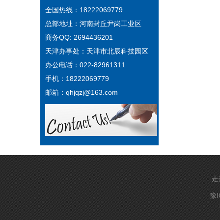
全国热线：18222069779
总部地址：河南封丘尹岗工业区
商务QQ: 2694436201
天津办事处：天津市北辰科技园区
办公电话：022-82961311
手机：18222069779
邮箱：qhjqzj@163.com
走
豫I