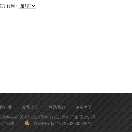
尾页
转到：
用行业
发货动态
联系我们
免责声明
天津天车,天津办事处,天津门式起重机,欧式起重机厂家,天津起重
后台管理
豫公网安备41072702000326号