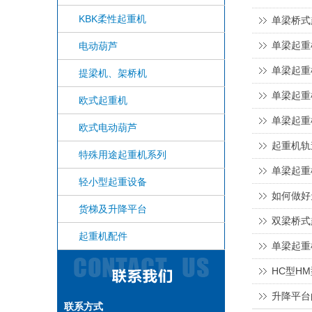
KBK柔性起重机
单梁桥式
单梁起重
电动葫芦
单梁起重
提梁机、架桥机
单梁起重
欧式起重机
单梁起重
欧式电动葫芦
起重机轨
特殊用途起重机系列
单梁起重
轻小型起重设备
如何做好
货梯及升降平台
双梁桥式
起重机配件
单梁起重
HC型H
升降平台
联系方式