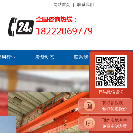
网站首页
|
联系我们
应用行业
发货动态
联系我们
扫码微信咨询
获取参数表
领取优惠报价
预约实地考察
免费定制方案