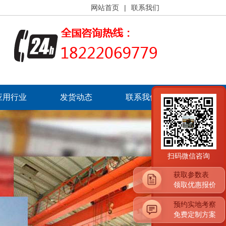
网站首页
|
联系我们
应用行业
发货动态
联系我们
扫码微信咨询
获取参数表
领取优惠报价
预约实地考察
免费定制方案