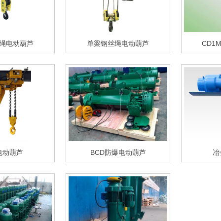
绳电动葫芦
单梁钢丝绳电动葫芦
CD1
电动葫芦
BCD防爆电动葫芦
冶