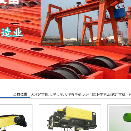
当前位置：
天津起重机,天津天车,天津办事处,天津门式起重机,欧式起重机厂