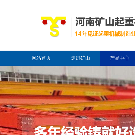
网站首页
走进矿山
产品中心
免责声明