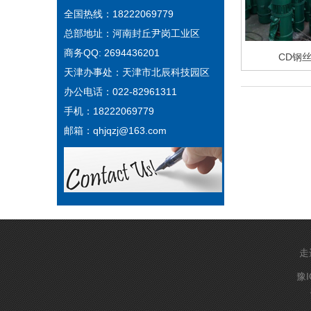
全国热线：18222069779
总部地址：河南封丘尹岗工业区
商务QQ: 2694436201
CD钢
天津办事处：天津市北辰科技园区
办公电话：022-82961311
手机：18222069779
邮箱：qhjqzj@163.com
走
豫I