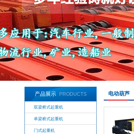
电动葫芦
产品展示
PRODUCTS
双梁桥式起重机
单梁桥式起重机
门式起重机