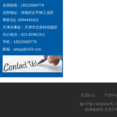
全国热线：18222069779
总部地址：河南封丘尹岗工业区
商务QQ: 2694436201
天津办事处：天津市北辰科技园区
办公电话：022-82961311
手机：18222069779
邮箱：qhjqzj@163.com
走进矿山
产品中
豫ICP备13008484号-2
机维修保养,天津