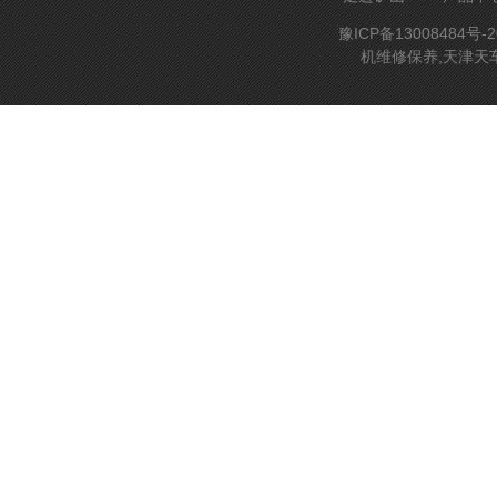
豫ICP备13008484号-2
机维修保养,天津