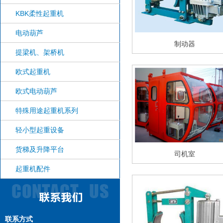
KBK柔性起重机
电动葫芦
制动器
提梁机、架桥机
欧式起重机
欧式电动葫芦
特殊用途起重机系列
轻小型起重设备
货梯及升降平台
司机室
起重机配件
联系方式