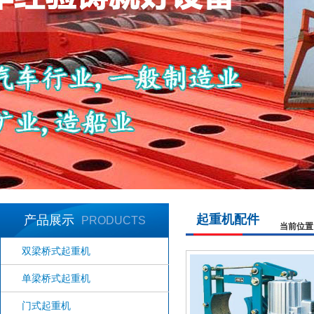
起重机配件
产品展示
PRODUCTS
当前位置
双梁桥式起重机
单梁桥式起重机
门式起重机