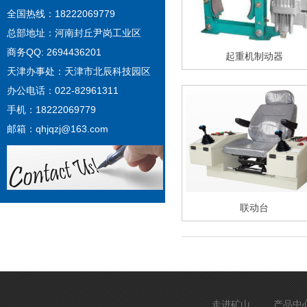
全国热线：18222069779
总部地址：河南封丘尹岗工业区
商务QQ: 2694436201
起重机制动器
天津办事处：天津市北辰科技园区
办公电话：022-82961311
手机：18222069779
邮箱：qhjqzj@163.com
联动台
走进矿山
产品中